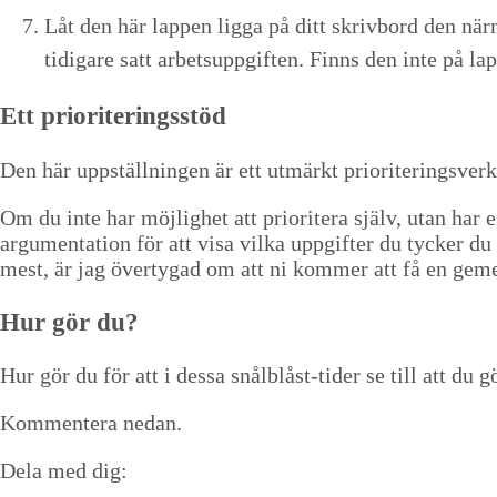
Låt den här lap­pen lig­ga på ditt skrivbord den när­
tidi­gare satt arbet­suppgiften. Finns den inte på 
Ett pri­or­i­ter­ingsstöd
Den här upp­ställ­nin­gen är ett utmärkt pri­or­i­ter­ingsver
Om du inte har möj­lighet att pri­or­it­era själv, utan har
argu­men­ta­tion för att visa vil­ka uppgifter du tyck­er du
mest, är jag över­ty­gad om att ni kom­mer att få en gemen­
Hur gör du?
Hur gör du för att i dessa snål­blåst-tider se till att du 
Kom­mentera nedan.
Dela med dig: