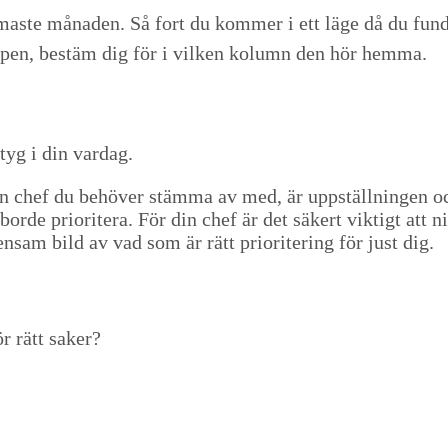
maste månaden. Så fort du kom­mer i ett läge då du fun­der­
lap­pen, bestäm dig för i vilken kol­umn den hör hemma.
k­tyg i din vardag.
 en chef du behöver stäm­ma av med, är upp­ställ­nin­gen ock
 bor­de pri­or­it­era. För din chef är det säk­ert vik­tigt a
sam bild av vad som är rätt pri­or­i­ter­ing för just dig.
gör rätt saker?