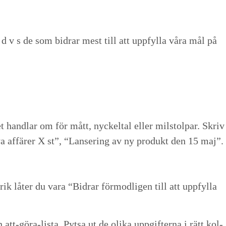
t, d v s de som bidrar mest till att upp­fyl­la våra mål på
 hand­lar om för mått, nyck­eltal eller mil­stol­par. Skriv
a affär­er X st”,
“
Lanser­ing av ny pro­dukt den
15
maj”.
brik låter du vara
“
Bidrar för­mod­li­gen till att upp­fyl­la
t-göra-lista. Pyt­sa ut de oli­ka uppgifter­na i rätt kol­