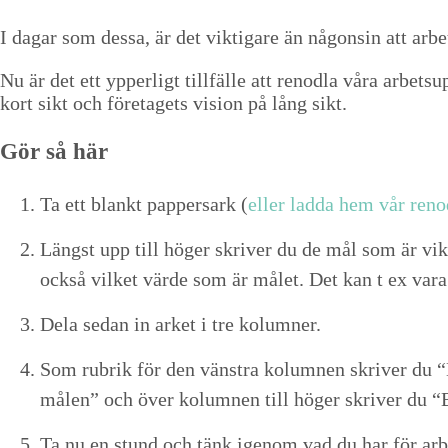
Online-kurser
I dagar som dessa, är det vik­ti­gare än någon­sin att arbe­t
Strukturtips
Nu är det ett ypperligt tillfälle att ren­od­la våra arbet­s
Föreläsningar
kort sikt och före­tagets vision på lång sikt.
Video
Gör så här
Kontakt
Ta ett blankt pap­per­sark (
eller lad­da hem vår ren­
Blogg
Längst upp till höger skriv­er du de mål som är vik­t
Shop
ock­så vilket värde som är målet. Det kan t ex var
Kunder
Dela sedan in arket i tre kolumner.
Press
Som rubrik för den vän­stra kolum­nen skriv­er du
“
målen” och över kolum­nen till höger skriv­er du
“
Sök
Ta nu en stund och tänk igenom vad du har för arbet­