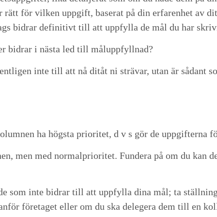
ätt för vilken uppgift, baser­at på din erfaren­het av di
gs bidrar defin­i­tivt till att upp­fyl­la de mål du har skri
ler bidrar i näs­ta led till måluppfyllnad?
gentli­gen inte till att nå ditåt ni strä­var, utan är såda
olum­nen ha högs­ta pri­or­itet, d v s gör de uppgifter­na f
m­nen, men med nor­mal­pri­or­itet. Fun­dera på om du kan d
e som inte bidrar till att upp­fyl­la dina mål; ta ställ­n
­för före­taget eller om du ska delegera dem till en kol­l