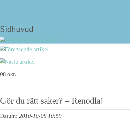
Strukturbloggen
Sidhuvud
Navigering
Om David Stiernholm
08
okt.
Tjänster
Föreläsningar
Gör du rätt saker? – Renodla!
Personlig strukturträning
Datum:
2010-10-08 10:59
Kurs