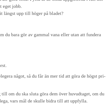
tt eget jobb.
v­it längst upp till höger på bladet?
nt som du bara gör av gam­mal vana eller utan att fun­dera
örst.
elegera något, så du får än mer tid att göra de högst pri­
ing till om du ska slu­ta göra dem över huvud­taget, om du
e­ga, vars mål de skulle bidra till att uppfylla.