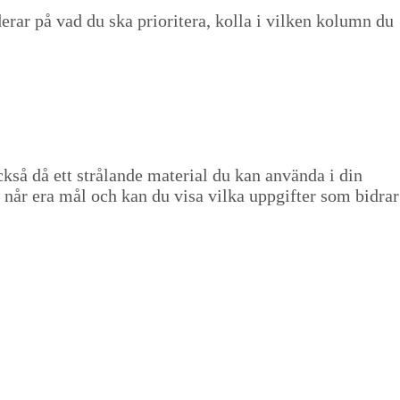
ar på vad du ska pri­or­it­era, kol­la i vilken kol­umn du
­så då ett strå­lande mate­r­i­al du kan använ­da i din
tt ni når era mål och kan du visa vil­ka uppgifter som bidrar