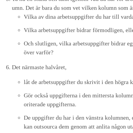
umn. Det är bara du som vet vilken kol­umn som är r
Vil­ka av dina arbet­suppgifter du har till varda
Vil­ka arbet­suppgifter bidrar för­mod­li­gen, el
Och slut­li­gen, vil­ka arbet­suppgifter bidrar e
över varför?
Det när­maste halvåret,
låt de arbet­suppgifter du skriv­it i den högra k
Gör ock­så uppgifter­na i den mit­ter­s­ta kolu
or­it­er­ade uppgifterna.
De uppgifter du har i den vän­stra kolum­nen, d
kan out­sour­ca dem genom att anli­ta någon utan