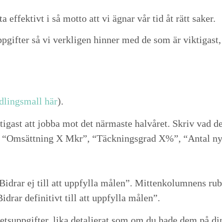
a effek­tivt i så mot­to att vi ägnar vår tid åt rätt saker.
uppgifter så vi verk­li­gen hin­ner med de som är vik­ti­gas
odlings­mall här
).
i­gast att job­ba mot det när­maste halvåret. Skriv vad det
a
“
Omsät­tning X Mkr”,
“
Täck­n­ings­grad X%”,
“
Antal ny
Bidrar ej till att upp­fyl­la målen”. Mit­tenkolum­nens ru
Bidrar defin­i­tivt till att upp­fyl­la målen”.
suppgifter, lika detal­jer­at som om du hade dem på din at