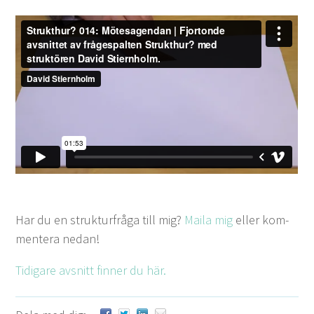
Har du en struk­turfrå­ga till mig?
Maila mig
eller kom­
mentera nedan!
Tidi­gare avs­nitt finner du här.