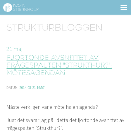
OM DAVID STIERNHOLM
Sidhuvud
Strukturbloggen
Navigering
TJÄNSTER
21
maj
STRUKTURTIPS
Fjortonde avsnittet av
FÖRELÄSNINGAR
frågespalten "Strukthur?":
Mötesagendan
VIDEO
DATUM:
2014-05-21 16:57
KONTAKT
Måste verk­li­gen var­je möte ha en agenda?
BLOGG
SHOP
KUNDER
PRESS
SÖK
Just det svarar jag på i det­ta det fjor­tonde avs­nit­tet av
fråges­pal­ten
”
Struk­thur?”.