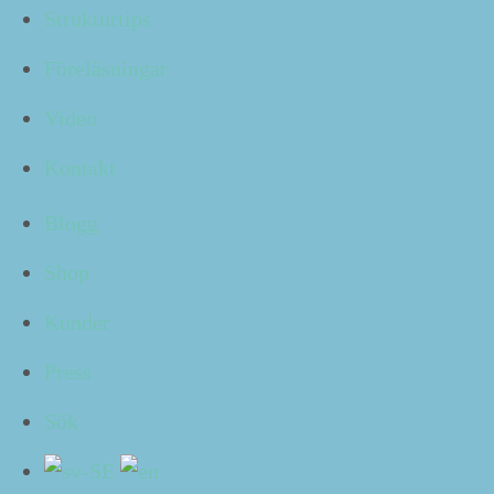
Det är lätt att kän­na sig överväldigad (och stressad!).
Strukturtips
Föreläsningar
Jag lär dig ta kontroll
Video
I min kurs om struk­tur på job­bet hos
Kontakt
Framgångsakademin
får du lära dig hur du tar kon­troll
över inflödena.
Blogg
Anmäl dig idag. Du kan sät­ta igång direkt.
Shop
Visa mig kursen
Kunder
Dela med dig:
Press
Sök