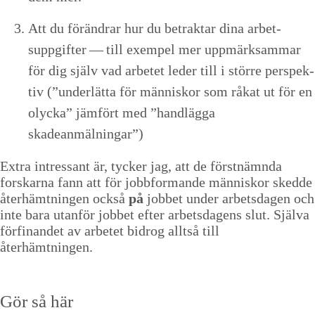
Att du förän­drar hur du betrak­tar dina arbet­
suppgifter — till exem­pel mer upp­märk­sam­mar
för dig själv vad arbetet led­er till i större per­spek­
tiv (”under­lät­ta för män­niskor som råkat ut för en
oly­c­ka” jäm­fört med
”
han­dläg­ga
skadeanmälningar”)
Extra intres­sant är, tyck­er jag, att de först­näm­n­da
forskar­na fann att för jobb­for­mande män­niskor sked­de
åter­hämt­nin­gen ock­så
på
job­bet under arbets­da­gen och
inte bara utan­för job­bet efter arbets­da­gens slut. Själ­va
för­fi­nan­det av arbetet bidrog allt­så till
återhämtningen.
Gör så här