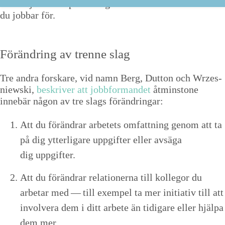
att ditt jobb mer pas­sar dig såväl som den verk­samhet
du job­bar för.
Förän­dring av trenne slag
Tre andra forskare, vid namn Berg, Dut­ton och Wrzes­
niews­ki,
beskriv­er att jobb­for­man­det
åtmin­stone
innebär någon av tre slags förändringar:
Att du förän­drar arbetets omfat­tning genom att ta
på dig ytterli­gare uppgifter eller avsä­ga
dig uppgifter.
Att du förän­drar rela­tion­er­na till kol­le­gor du
arbe­tar med — till exem­pel ta mer ini­tia­tiv till att
involvera dem i ditt arbete än tidi­gare eller hjäl­pa
dem mer.