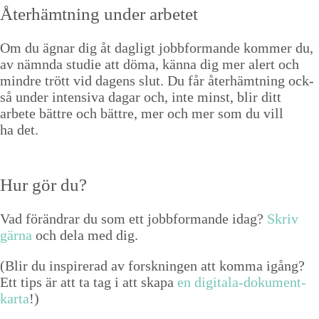
Åter­hämt­ning under arbetet
Om du ägnar dig åt dagligt jobb­for­mande kom­mer du,
av näm­n­da studie att döma, kän­na dig mer alert och
min­dre trött vid dagens slut. Du får åter­hämt­ning ock­
så under inten­si­va dagar och, inte minst, blir ditt
arbete bät­tre och bät­tre, mer och mer som du vill
ha det.
Hur gör du?
Vad förän­drar du som ett jobb­for­mande idag?
Skriv
gär­na
och dela med dig.
(Blir du inspir­erad av forsknin­gen att kom­ma igång?
Ett tips är att ta tag i att ska­pa
en dig­i­ta­la-doku­ment-
kar­ta
!)