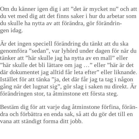
Om du kän­ner igen dig i att
”
det är myck­et nu” och att
du vet med dig att det finns sak­er i hur du arbe­tar som
du skulle ha nyt­ta av att förän­dra, gör förän­drin­
gen idag.
Är det ingen speciell förän­dring du tänkt att du ska
genom­föra
”
sedan”, var lyhörd under dagen för när du
tänker att
”
här skulle jag ha nyt­ta av en mall” eller
”
här skulle det bli lättare om jag …” eller
”
här är det
där doku­mentet jag alltid får leta efter” eller lik­nande.
Istäl­let för att tän­ka
”
ja, det där får jag ta tag i någon
gång när det lug­nat sig”, gör slag i sak­en nu direkt. Är
förän­drin­gen stor, ta åtmin­stone ett förs­ta steg.
Bestäm dig för att var­je dag åtmin­stone för­fi­na, förän­
dra och för­bät­tra en enda sak, så att du gör det till en
vana att ständigt for­ma ditt jobb.