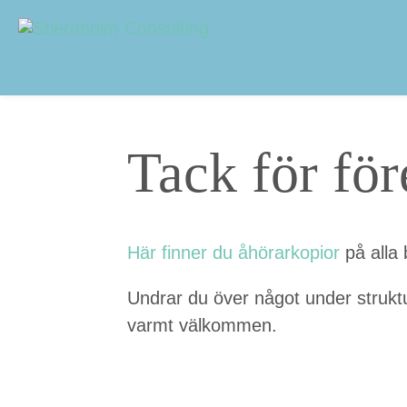
Navigering
Sidhuvud
Tack för fö
Här finner du åhörarko­pi­or
på alla 
Undrar du över något under struk­t
varmt välkommen.