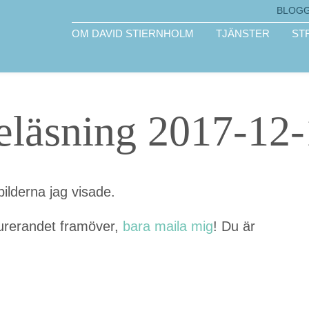
BLOG
OM DAVID STIERNHOLM
TJÄNSTER
ST
reläsning 2017-12
bilder­na jag visade.
ureran­det framöver,
bara maila mig
! Du är