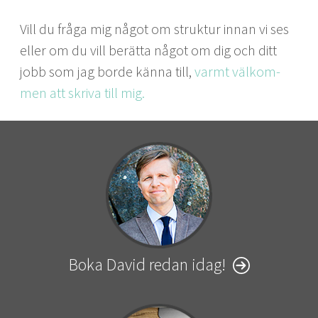
Vill du frå­ga mig något om struk­tur innan vi ses
eller om du vill berät­ta något om dig och ditt
jobb som jag bor­de kän­na till,
varmt välkom­
men att skri­va till mig.
Boka David redan idag!