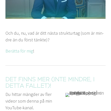
Och du, nu, vad är ditt näs­ta struk­turtag (som är min­
dre än du först tänkte)?
Berät­ta för mig
!
Det finns mer (inte mindre, i
detta fallet)!
Du hittar mängder av fler
videor som denna på min
YouTube-kanal.