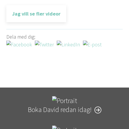
Jag vill se fler videor
Dela med dig:
Boka David redan idag!