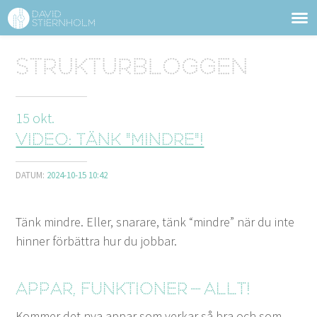
OM DAVID STIERNHOLM
Sidhuvud
Strukturbloggen
Navigering
TJÄNSTER
15
okt.
STRUKTURTIPS
Video: Tänk "mindre"!
FÖRELÄSNINGAR
DATUM:
2024-10-15 10:42
VIDEO
Tänk min­dre. Eller, snarare, tänk
“
min­dre” när du inte
KONTAKT
hin­ner för­bät­tra hur du jobbar.
BLOGG
SHOP
KUNDER
PRESS
SÖK
Appar, funk­tion­er — allt!
Kom­mer det nya appar som verkar så bra och som