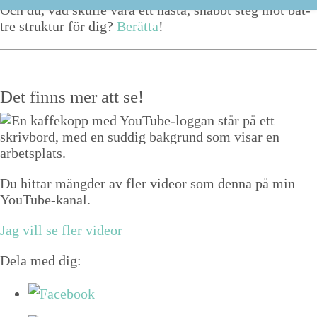
Och du, vad skulle vara ett näs­ta, snabbt steg mot bät­
tre struk­tur för dig?
Berät­ta
!
Det finns mer att se!
Du hittar mängder av fler videor som denna på min
YouTube-kanal.
Jag vill se fler videor
Dela med dig: