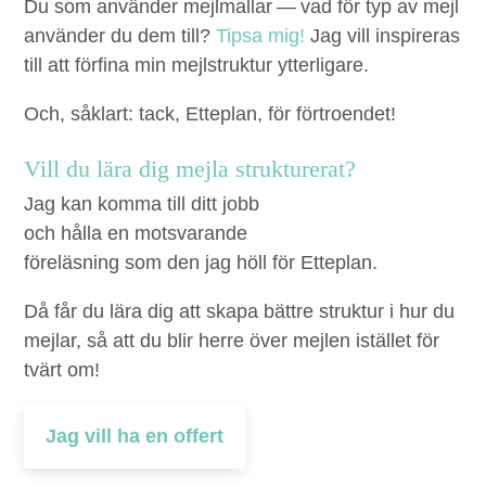
Du som använ­der mejl­mal­lar — vad för typ av mejl
använ­der du dem till?
Tip­sa mig!
Jag vill inspir­eras
till att för­fi­na min mejl­struk­tur ytterligare.
Och, såk­lart: tack, Etteplan, för förtroendet!
Vill du lära dig mejla strukturerat?
Jag kan komma till ditt jobb
och hålla en motsvarande
föreläsning som den jag höll för Etteplan.
Då får du lära dig att skapa bättre struktur i hur du
mejlar, så att du blir herre över mejlen istället för
tvärt om!
Jag vill ha en offert