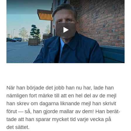
Spela upp
När han bör­jade det jobb han nu har, lade han
näm­li­gen fort märke till att en hel del av de mejl
han skrev om dagar­na lik­nande mejl han skriv­it
förut — så, han gjorde mal­lar av dem! Han berät­
tade att han sparar myck­et tid var­je vec­ka på
det sättet.