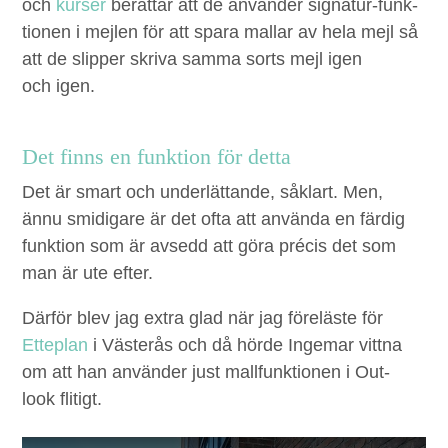
och
kurs­er
berät­tar att de använ­der sig­natur-funk­
tio­nen i mejlen för att spara mal­lar av hela mejl så
att de slip­per skri­va sam­ma sorts mejl igen
och igen.
Det finns en funk­tion för detta
Det är smart och under­lät­tande, såk­lart. Men,
ännu smidi­gare är det ofta att använ­da en färdig
funk­tion som är avsedd att göra pré­cis det som
man är ute efter.
Där­för blev jag extra glad när jag föreläste för
Etteplan
i Västerås och då hörde Inge­mar vit­tna
om att han använ­der just mall­funk­tio­nen i Out­
look flitigt.