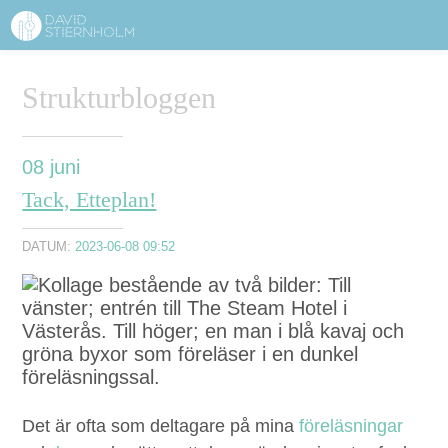
OM DAVID STIERNHOLM
Sidhuvud
Strukturbloggen
Navigering
TJÄNSTER
STRUKTURTIPS
08
juni
Tack, Etteplan!
FÖRELÄSNINGAR
DATUM:
2023-06-08 09:52
VIDEO
KONTAKT
BLOGG
SHOP
KUNDER
PRESS
SÖK
Det är ofta som delt­a­gare på mina
föreläs­ningar