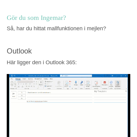
Gör du som Ingemar?
Så, har du hit­tat mall­funk­tio­nen i mejlen?
Out­look
Här lig­ger den i Out­look
365
: