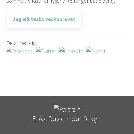
som hellre läser än lyssnar (eller gör både och!).
Jag vill testa veckobrevet
Dela med dig:
Boka David redan idag!