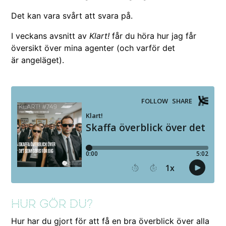
Det kan vara svårt att svara på.
I veck­ans avs­nitt av
Klart!
får du höra hur jag får
över­sikt över mina agen­ter (och var­för det
är angeläget).
Hur gör du?
Hur har du gjort för att få en bra överblick över alla