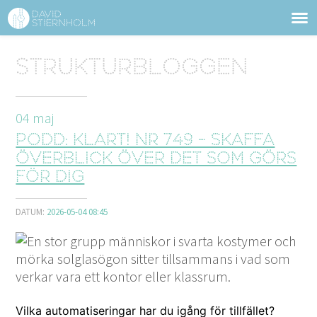
OM DAVID STIERNHOLM
Sidhuvud
Strukturbloggen
Navigering
TJÄNSTER
04
maj
STRUKTURTIPS
Podd: Klart! nr 749 - Skaffa
FÖRELÄSNINGAR
överblick över det som görs
för dig
VIDEO
DATUM:
2026-05-04 08:45
KONTAKT
BLOGG
SHOP
KUNDER
PRESS
SÖK
Vil­ka automa­tis­eringar har du igång för tillfället?