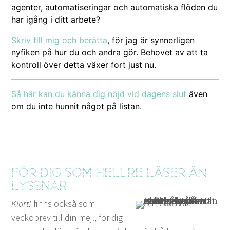
agen­ter, automa­tis­eringar och automa­tiska flö­den du
har igång i ditt arbete?
Skriv till mig och berät­ta
, för jag är syn­nerli­gen
nyfiken på hur du och andra gör. Behovet av att ta
kon­troll över det­ta väx­er fort just nu.
Så här kan du kän­na dig nöjd vid dagens slut
även
om du inte hun­nit något på listan.
För dig som hellre läser än
lyssnar
Klart!
finns också som
veckobrev till din mejl, för dig