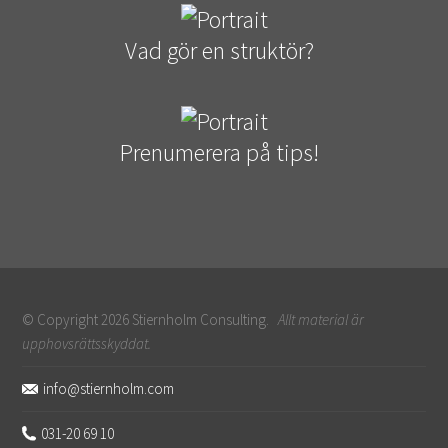
Vad gör en struktör?
Prenumerera på tips!
© Copyright 2026 Stiernholm Consulting.
Allt material är
upphovsrättsskyddat.
Sidfot
info@stiernholm.com
031-20 69 10