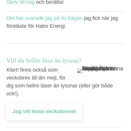
Skriv till mig
och berätta!
Det här sva­rade jag på AI-frå­gan
jag fick när jag
föreläste för Habo Energi.
Vill du hellre läsa än lyssna?
Klart!
finns också som
veckobrev till din mejl, för
dig som hellre läser än lyssnar (eller gör både
ock!).
Jag vill testa veckobrevet