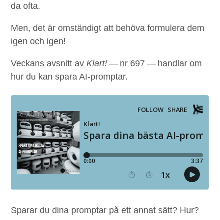
da ofta.
Men, det är omständigt att behö­va for­mulera dem
igen och igen!
Veck­ans avs­nitt av
Klart!
— nr
697
— hand­lar om
hur du kan spara AI-promptar.
Sparar du dina promp­tar på ett annat sätt? Hur?