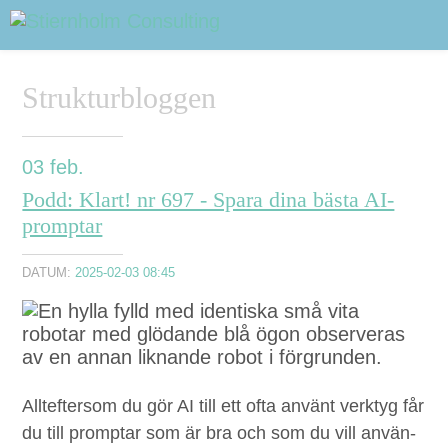
OM DAVID STIERNHOLM
Sidhuvud
Navigering
Strukturbloggen
TJÄNSTER
STRUKTURTIPS
03
feb.
Podd: Klart! nr 697 - Spara dina bästa AI-
FÖRELÄSNINGAR
promptar
VIDEO
DATUM:
2025-02-03 08:45
KONTAKT
BLOGG
SHOP
KUNDER
PRESS
SÖK
All­tefter­som du gör
AI
till ett ofta använt verk­tyg får
du till promp­tar som är bra och som du vill använ­