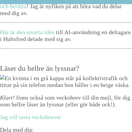
och berät­ta
! Jag är nyfiken på att höra vad du delar
med dig av.
Här är den smar­ta idén
till AI-använd­ning en delt­a­gare
i Hults­fred delade med sig av.
Läser du hellre än lyssnar?
Klart!
finns också som veckobrev till din mejl, för dig
som hellre läser än lyssnar (eller gör både ock!).
Jag vill testa veckobrevet
Dela med dig: