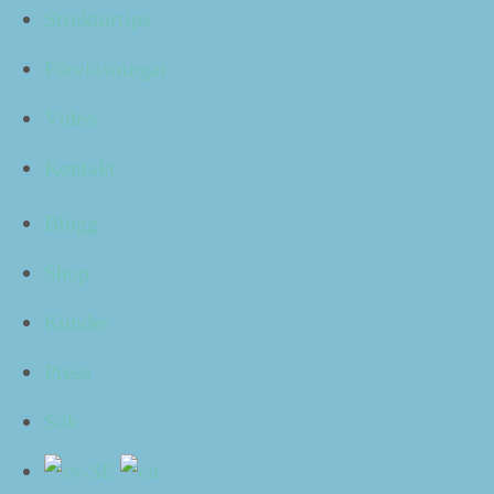
Strukturtips
Kör du fast med uppgifter ibland, så att du bör­jar skju­
ta upp dem?
Föreläsningar
Det kan du få slippa.
Video
I årets förs­ta avs­nitt av
Klart!
får du
8
verkn­ings­ful­la
Kontakt
verb av mig.
Blogg
Shop
Kunder
Press
Sök
Kom­mer du att tän­ka på något ytterli­gare kick­start-
verb än de åtta jag exem­pli­fier­ade med här?
Mejla mig