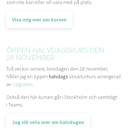
som inte kan eller vill vara med på plats.
Visa mig mer om kursen
Öppen halvdagskurs den
28
november
Två veck­or senare, tors­da­gen den
28
novem­ber,
håller jag en öppen
halvdags
struk­turkurs arranger­ad
av
Upgrad­er
.
Ock­så den här kursen går i Stock­holm och sam­tidigt
i Teams.
Jag vill veta mer om halvdagen