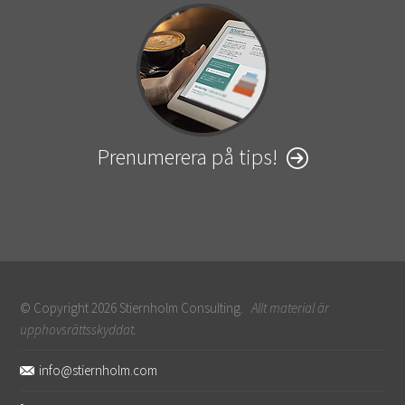
Prenumerera på tips!
© Copyright 2026 Stiernholm Consulting.
Allt material är
upphovsrättsskyddat.
Sidfot
info@stiernholm.com