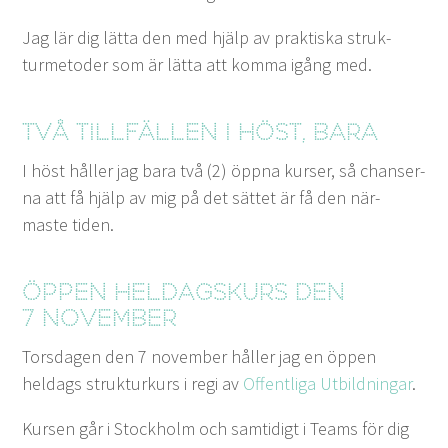
Jag lär dig lät­ta den med hjälp av prak­tiska struk­
turme­toder som är lät­ta att kom­ma igång med.
Två tillfällen i höst, bara
I höst håller jag bara två (
2
) öpp­na kurs­er, så chanser­
na att få hjälp av mig på det sät­tet är få den när­
maste tiden.
Öppen heldagskurs den
7
november
Tors­da­gen den
7
novem­ber håller jag en öppen
heldags struk­turkurs i regi av
Offentli­ga Utbild­ningar
.
Kursen går i Stock­holm och sam­tidigt i Teams för dig