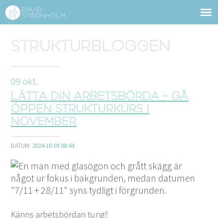
OM DAVID STIERNHOLM
Sidhuvud
Strukturbloggen
Navigering
TJÄNSTER
09
okt.
STRUKTURTIPS
Lätta din arbetsbörda - gå
FÖRELÄSNINGAR
öppen strukturkurs i
november
VIDEO
DATUM:
2024-10-09 08:44
KONTAKT
BLOGG
SHOP
KUNDER
PRESS
SÖK
Känns arbets­bör­dan tung?