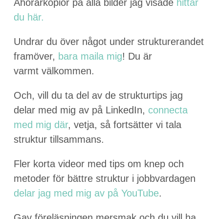
Åhörarko­pi­or på alla bilder jag visade
hit­tar
du här.
Undrar du över något under struk­tureran­det
framöver,
bara maila mig
! Du är
varmt välkommen.
Och, vill du ta del av de struk­tur­tips jag
delar med mig av på LinkedIn,
con­nec­ta
med mig där
, vet­ja, så fort­sät­ter vi tala
struk­tur tillsammans.
Fler kor­ta vide­or med tips om knep och
metoder för bät­tre struk­tur i job­b­varda­gen
delar jag med mig av på YouTube
.
Gav föreläs­nin­gen mers­mak och du vill ha