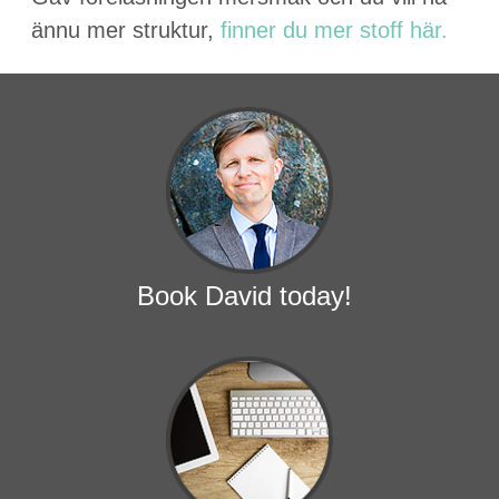
ännu mer struk­tur,
finner du mer stoff här.
Book David today!