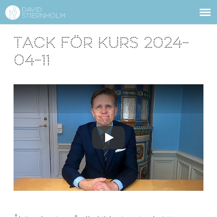
ABOUT
Sidhuvud
Tack för kurs 2024-
Navigering
SERVICES
04-11
STRUCTURE TIPS
TALKS
VIDEO
Spela upp
CONTACT
BLOG
SHOP
PRESS
SEARCH