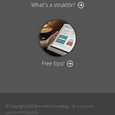
What's a struktör?
Free tips!
© Copyright 2026 Stiernholm Consulting.
Allt material är
upphovsrättsskyddat.