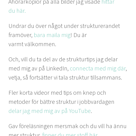
Åhörarko­pi­or på alla bilder jag visade
hit­tar
du här.
Undrar du över något under struk­tureran­det
framöver,
bara maila mig
! Du är
varmt välkommen.
Och, vill du ta del av de struk­tur­tips jag delar
med mig av på LinkedIn,
con­nec­ta med mig där
,
vet­ja, så fort­sät­ter vi tala struk­tur tillsammans.
Fler kor­ta vide­or med tips om knep och
metoder för bät­tre struk­tur i job­b­varda­gen
delar jag med mig av på YouTube
.
Gav föreläs­nin­gen mers­mak och du vill ha ännu
mer struk­tur,
finner du mer stoff här.