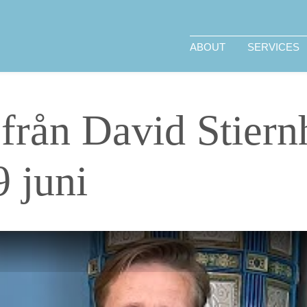
ABOUT
SERVICES
 från David Stiern
 juni