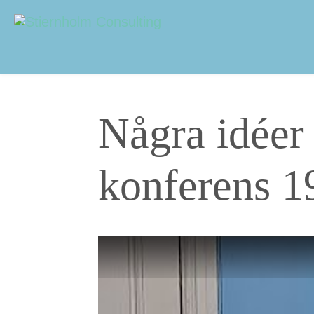
Navigering
Sidhuvud
Några idéer
konferens 19