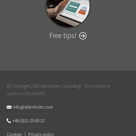
Free tips!
© Copyright 2026 Stiernholm Consulting.
Allt material är
upphovsrättsskyddat.
Sidfot
info@stiernholm.com
+46 (0)31-20 69 10
Cookies
|
Privacy policy