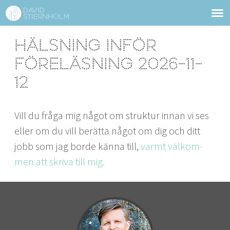
ABOUT
Sidhuvud
Hälsning inför
Navigering
SERVICES
föreläsning 2026-11-
12
STRUCTURE TIPS
TALKS
Vill du frå­ga mig något om struk­tur innan vi ses
eller om du vill berät­ta något om dig och ditt
VIDEO
jobb som jag bor­de kän­na till,
varmt välkom­
men att skri­va till mig.
CONTACT
BLOG
SHOP
PRESS
SEARCH