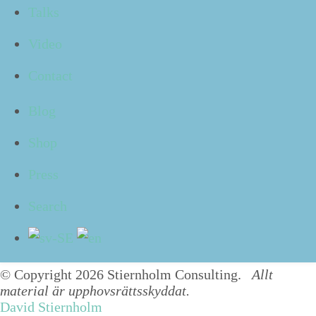
Talks
Video
What's a struktör?
Contact
Blog
Shop
Press
Free tips!
Search
Sidfot
© Copyright 2026 Stiernholm Consulting.
Allt
material är upphovsrättsskyddat.
David Stiernholm